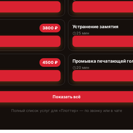
Устранение замятия
3800 ₽
25 мин
Промывка печатающей го
4500 ₽
20 мин
Показать всё
Полный список услуг для «
Плоттер
» — по звонку или в чате