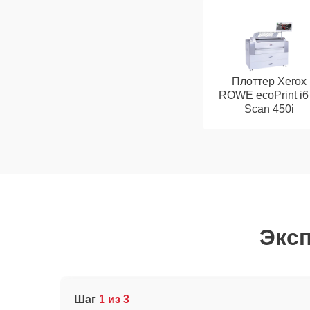
Плоттер Xerox
ROWE ecoPrint i6
Scan 450i
Эксп
Шаг
1 из 3