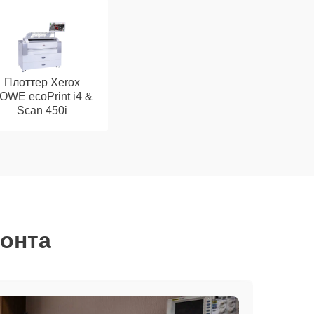
Плоттер Xerox
OWE ecoPrint i4 &
Scan 450i
монта