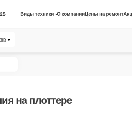
-25
Виды техники
О компании
Цены на ремонт
Ак
тер
ния
на плоттере