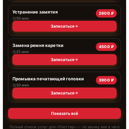
Устранение замятия
2600 ₽
30 мин
Записаться
Замена ремня каретки
4500 ₽
25 мин
Записаться
Промывка печатающей головки
3900 ₽
30 мин
Записаться
Показать всё
Полный список услуг для «
Плоттер
» — по звонку или в чате