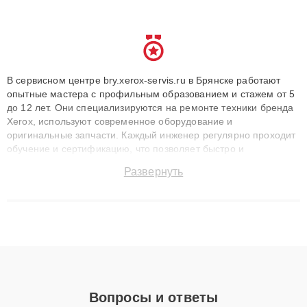
В сервисном центре bry.xerox-servis.ru в Брянске работают
опытные мастера с профильным образованием и стажем от 5
до 12 лет. Они специализируются на ремонте техники бренда
Xerox, используют современное оборудование и
оригинальные запчасти. Каждый инженер регулярно проходит
обучение и сертификацию, что позволяет быстро и
точноdiagnostikировать поломки и восстанавливать технику с
Развернуть
сохранением гарантии до 3 лет. Наши мастера решают
сложные случаи: от замены матриц и материнских плат до
ремонта после залития и восстановления данных. Благодаря
высокой квалификации и ответственному подходу клиенты
получают быстрый, качественный ремонт и понятные
объяснения по результатам диагностики.
Вопросы и ответы