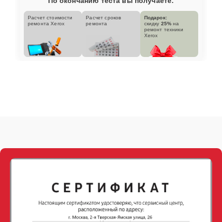
По окончанию теста вы получаете:
Расчет стоимости
Расчет сроков
Подарок:
ремонта Xerox
ремонта
скидку
25%
на
ремонт техники
Xerox