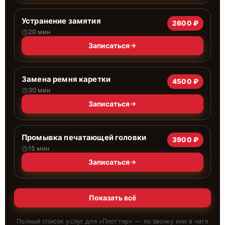
Устранение замятия
2600 ₽
20 мин
Записаться
Замена ремня каретки
4500 ₽
30 мин
Записаться
Промывка печатающей головки
3900 ₽
15 мин
Записаться
Показать всё
Полный список услуг для «
Плоттер
» — по звонку или в чате