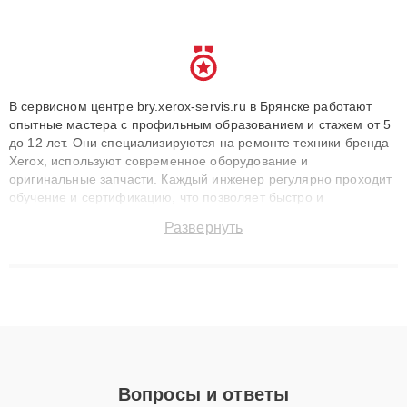
В сервисном центре bry.xerox-servis.ru в Брянске работают
опытные мастера с профильным образованием и стажем от 5
до 12 лет. Они специализируются на ремонте техники бренда
Xerox, используют современное оборудование и
оригинальные запчасти. Каждый инженер регулярно проходит
обучение и сертификацию, что позволяет быстро и
точноdiagnostikировать поломки и восстанавливать технику с
Развернуть
сохранением гарантии до 3 лет. Наши мастера решают
сложные случаи: от замены матриц и материнских плат до
ремонта после залития и восстановления данных. Благодаря
высокой квалификации и ответственному подходу клиенты
получают быстрый, качественный ремонт и понятные
объяснения по результатам диагностики.
Вопросы и ответы