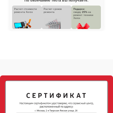
По окончанию теста вы получаете:
Расчет стоимости
Расчет сроков
Подарок:
ремонта Xerox
ремонта
скидку
25%
на
ремонт техники
Xerox