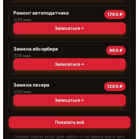
Ремонт автоподатчика
1700 ₽
25 мин
Записаться
Замена абсорбера
900 ₽
15 мин
Записаться
Замена лазера
1200 ₽
20 мин
Записаться
Показать всё
Полный список услуг для «
МФУ
» — по звонку или в чате