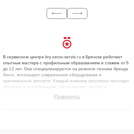
В сервисном центре bry.xerox-servis.ru в Брянске работают
опытные мастера с профильным образованием и стажем от 5
до 12 лет. Они специализируются на ремонте техники бренда
Xerox, используют современное оборудование и
оригинальные запчасти. Каждый инженер регулярно проходит
обучение и сертификацию, что позволяет быстро и
точноdiagnostikировать поломки и восстанавливать технику с
Развернуть
сохранением гарантии до 3 лет. Наши мастера решают
сложные случаи: от замены матриц и материнских плат до
ремонта после залития и восстановления данных. Благодаря
высокой квалификации и ответственному подходу клиенты
получают быстрый, качественный ремонт и понятные
объяснения по результатам диагностики.