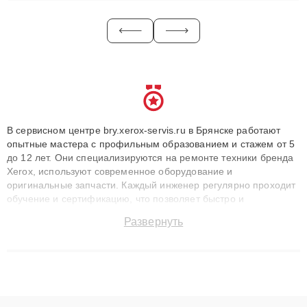
В сервисном центре bry.xerox-servis.ru в Брянске работают
опытные мастера с профильным образованием и стажем от 5
до 12 лет. Они специализируются на ремонте техники бренда
Xerox, используют современное оборудование и
оригинальные запчасти. Каждый инженер регулярно проходит
обучение и сертификацию, что позволяет быстро и
точноdiagnostikировать поломки и восстанавливать технику с
Развернуть
сохранением гарантии до 3 лет. Наши мастера решают
сложные случаи: от замены матриц и материнских плат до
ремонта после залития и восстановления данных. Благодаря
высокой квалификации и ответственному подходу клиенты
получают быстрый, качественный ремонт и понятные
объяснения по результатам диагностики.