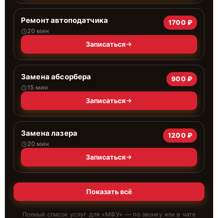
Ремонт автоподатчика
1700 ₽
20 мин
Записаться
Замена абсорбера
900 ₽
15 мин
Записаться
Замена лазера
1200 ₽
20 мин
Записаться
Показать всё
Полный список услуг для «
МФУ
» — по звонку или в чате